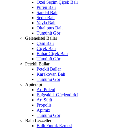
Özel Seçim Çiçek Balı
Püren Balı
Sandal Balı
Sedir Balı
Yayla Balı
Okaliptus Balı
Tümünü Gör
Geleneksel Ballar
Çam Balı
Çiçek Balı
Bahar Çiçek Balı
Tümünü Gör
Petekli Ballar
Petekli Ballar
Karakovan Balı
Tümünü Gör
Apiterapi
Arı Poleni
Bağışıklık Güçlendirici
Arı Sütü
Propolis
Apimix
Tümünü Gör
Ballı Lezzetler
Ballı Fındık Ezmesi