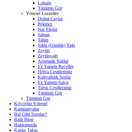
Lokum
Tümünü Gör
Yöresel Lezzetler
Doğal Çaylar
Pekmez
Nar Ekşisi
Sabun
Tahin
Sığla (Günlük) Yağı
Zeytin
Zeytinyağı
Aromatik Yağlar
Ev Yapımı Reçeller
Helva Çeşitlerimiz
Kahvaltılık Soslar
Ev Yapımı Salça
Turşu Çeşitlerimiz
Tümünü Gör
Tümünü Gör
Köyceğiz Yöresel
Kampanyalar
Bal Gibi Sorular?
Ballı Blog
Hakkımızda
Kargo Takip