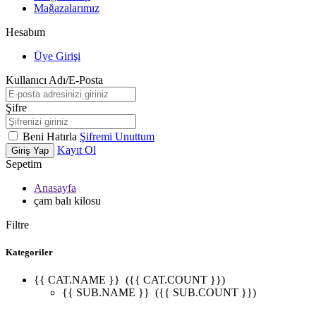
Mağazalarımız
Hesabım
Üye Girişi
Kullanıcı Adı/E-Posta
Şifre
Beni Hatırla
Şifremi Unuttum
Kayıt Ol
Giriş Yap
Sepetim
Anasayfa
çam balı kilosu
Filtre
Kategoriler
{{ CAT.NAME }}
({{ CAT.COUNT }})
{{ SUB.NAME }}
({{ SUB.COUNT }})