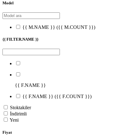
Model
{{ M.NAME }}
({{ M.COUNT }})
{{ FILTER.NAME }}
{{ F.NAME }}
{{ F.NAME }}
({{ F.COUNT }})
Stoktakiler
İndirimli
Yeni
Fiyat