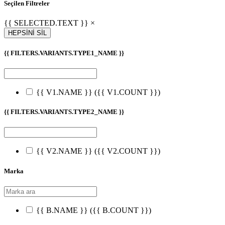
Seçilen Filtreler
{{ SELECTED.TEXT }} ×
HEPSİNİ SİL
{{ FILTERS.VARIANTS.TYPE1_NAME }}
{{ V1.NAME }}
({{ V1.COUNT }})
{{ FILTERS.VARIANTS.TYPE2_NAME }}
{{ V2.NAME }}
({{ V2.COUNT }})
Marka
{{ B.NAME }}
({{ B.COUNT }})