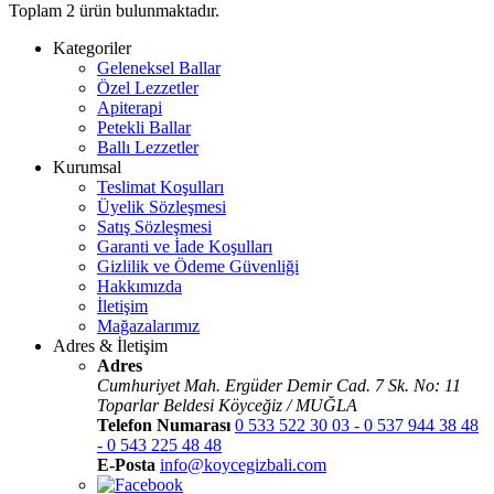
Toplam
2
ürün bulunmaktadır.
Kategoriler
Geleneksel Ballar
Özel Lezzetler
Apiterapi
Petekli Ballar
Ballı Lezzetler
Kurumsal
Teslimat Koşulları
Üyelik Sözleşmesi
Satış Sözleşmesi
Garanti ve İade Koşulları
Gizlilik ve Ödeme Güvenliği
Hakkımızda
İletişim
Mağazalarımız
Adres & İletişim
Adres
Cumhuriyet Mah. Ergüder Demir Cad. 7 Sk. No: 11
Toparlar Beldesi Köyceğiz / MUĞLA
Telefon Numarası
0 533 522 30 03 - 0 537 944 38 48
- 0 543 225 48 48
E-Posta
info@koycegizbali.com