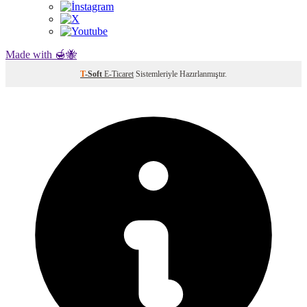
Made with 🍯🐝
T
-Soft
E-Ticaret
Sistemleriyle Hazırlanmıştır.