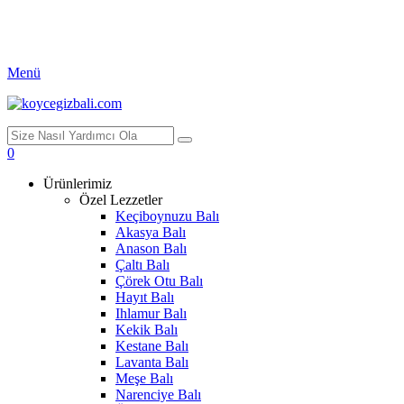
Menü
0
Ürünlerimiz
Özel Lezzetler
Keçiboynuzu Balı
Akasya Balı
Anason Balı
Çaltı Balı
Çörek Otu Balı
Hayıt Balı
Ihlamur Balı
Kekik Balı
Kestane Balı
Lavanta Balı
Meşe Balı
Narenciye Balı